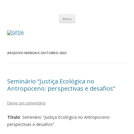
GPDA
Grupo de Pesquisa Direito Ambiental na Sociedade de Risco
Pular
Menu
para
o
conteúdo
ARQUIVO MENSAIS:
OUTUBRO 2022
Seminário “Justiça Ecológica no
Antropoceno: perspectivas e desafios”
Deixe um comentário
Título
: Seminário “Justiça Ecológica no Antropoceno:
perspectivas e desafios”