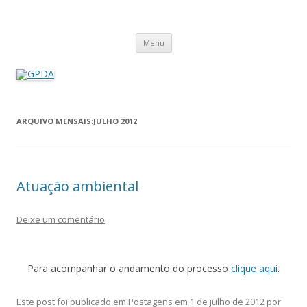
GPDA
Grupo de Pesquisa Direito Ambiental na Sociedade de Risco
Pular
Menu
para
o
conteúdo
ARQUIVO MENSAIS:
JULHO 2012
Atuação ambiental
Deixe um comentário
Para acompanhar o andamento do processo
clique aqui
.
Este post foi publicado em
Postagens
em
1 de julho de 2012
por