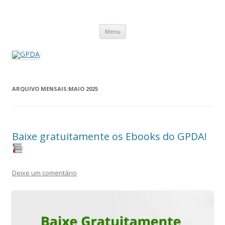
GPDA
Grupo de Pesquisa Direito Ambiental na Sociedade de Risco
Pular
Menu
para
o
conteúdo
ARQUIVO MENSAIS:
MAIO 2025
Baixe gratuitamente os Ebooks do GPDA!
Deixe um comentário