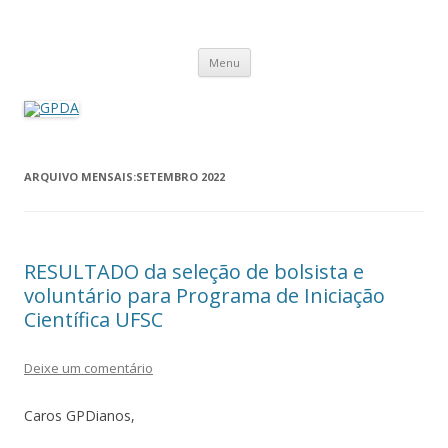
GPDA
Grupo de Pesquisa Direito Ambiental na Sociedade de Risco
Pular
Menu
para
o
conteúdo
ARQUIVO MENSAIS:
SETEMBRO 2022
RESULTADO da seleção de bolsista e
voluntário para Programa de Iniciação
Científica UFSC
Deixe um comentário
Caros GPDianos,