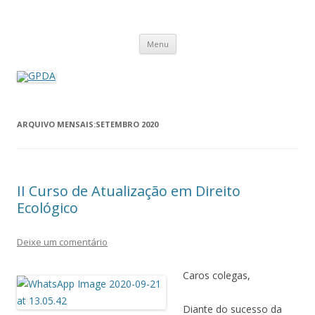
GPDA
Grupo de Pesquisa Direito Ambiental na Sociedade de Risco
Pular
Menu
para
o
conteúdo
ARQUIVO MENSAIS:
SETEMBRO 2020
II Curso de Atualização em Direito
Ecológico
Deixe um comentário
Caros colegas,
Diante do sucesso da