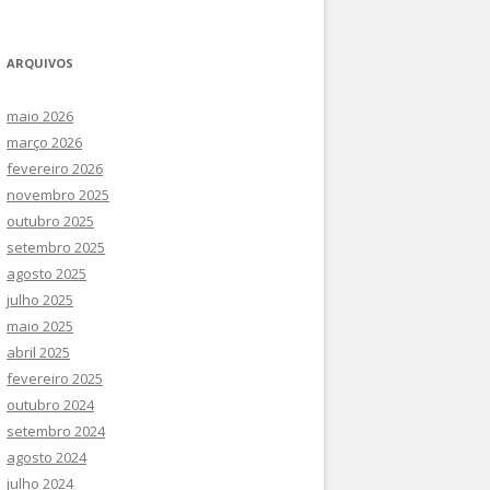
SOCIAIS COMPLEXOS E
CURSOS DE ATUALIZAÇÃO
INTEGRAÇÃO DE GEODADOS NO
ARQUIVOS
III CONGRESSO INTERNACIONAL –
DIREITO E NAS POLÍTICAS
COIMBRA 2021
maio 2026
março 2026
III CONGRESSO INTERNACIONAL –
fevereiro 2026
BRASIL (2021)
novembro 2025
outubro 2025
setembro 2025
agosto 2025
julho 2025
maio 2025
abril 2025
fevereiro 2025
outubro 2024
setembro 2024
agosto 2024
julho 2024