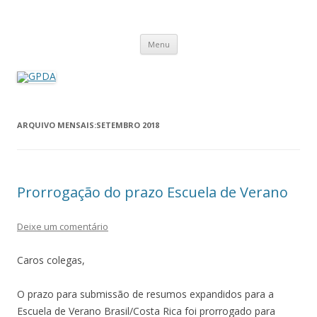
GPDA
Grupo de Pesquisa Direito Ambiental na Sociedade de Risco
Pular
Menu
para
o
conteúdo
ARQUIVO MENSAIS:
SETEMBRO 2018
Prorrogação do prazo Escuela de Verano
Deixe um comentário
Caros colegas,
O prazo para submissão de resumos expandidos para a
Escuela de Verano Brasil/Costa Rica foi prorrogado para