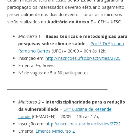
participação os interessados deverão efetuar o pagamento
presencialmente nos dias do evento. Todos os minicursos
serão realizados no
Auditório do Anexo E – CFH – UFSC
.
Minicurso 1
–
Bases teóricas e metodológicas para
pesquisas sobre clima e saúde
–
Prof.ª Dr.ª Juliana
Ramalho Barros
(UFG) – 20/09 – 08h às 12h;
Inscrição em:
http://inscricoes.ufsc.br/activities/2725
Ementa:
Em breve
.
Nº de vagas: de 5 a 30 participantes.
_______________________________________________________
Minicurso 2
–
Interdisciplinaridade para a redução
da vulnerabilidade
–
Dr.ª Luciana de Resende
Londe
(CEMADEN) – 20/09 – 13h às 17h;
Inscrição em:
http://inscricoes.ufsc.br/activities/2722
Ementa:
Ementa Minicurso 2
.