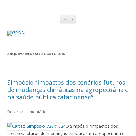
GPDA
Grupo de Pesquisa Direito Ambiental na Sociedade de Risco
Pular
Menu
para
o
conteúdo
ARQUIVO MENSAIS:
AGOSTO 2018
Simpósio “Impactos dos cenários futuros
de mudanças climáticas na agropecuária e
na saúde pública catarinense”
Deixe um comentário
O Simpósio “Impactos dos
cenários futuros de mudanças climáticas na agropecuária e