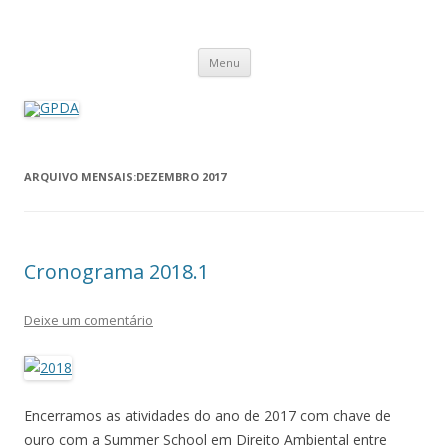
GPDA
Grupo de Pesquisa Direito Ambiental na Sociedade de Risco
Pular
Menu
para
o
conteúdo
ARQUIVO MENSAIS:
DEZEMBRO 2017
Cronograma 2018.1
Deixe um comentário
Encerramos as atividades do ano de 2017 com chave de
ouro com a Summer School em Direito Ambiental entre