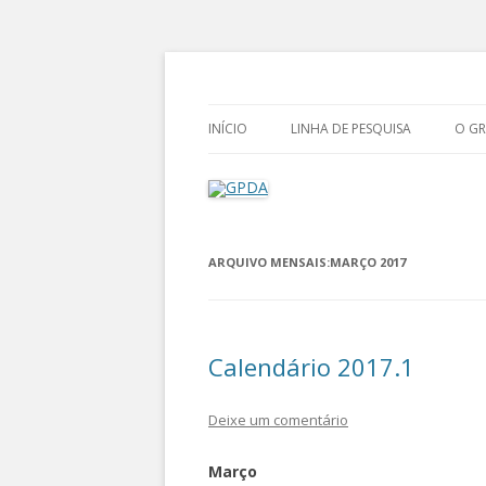
Grupo de Pesquisa Direito Ambiental na 
GPDA
INÍCIO
LINHA DE PESQUISA
O G
CR
CO
ARQUIVO MENSAIS:
MARÇO 2017
NO
Calendário 2017.1
Deixe um comentário
Março