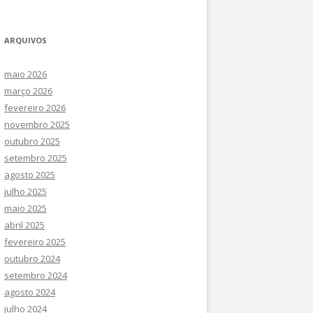
SOCIAIS COMPLEXOS E
CURSOS DE ATUALIZAÇÃO
INTEGRAÇÃO DE GEODADOS NO
ARQUIVOS
III CONGRESSO INTERNACIONAL –
DIREITO E NAS POLÍTICAS
COIMBRA 2021
maio 2026
março 2026
III CONGRESSO INTERNACIONAL –
fevereiro 2026
BRASIL (2021)
novembro 2025
outubro 2025
setembro 2025
agosto 2025
julho 2025
maio 2025
abril 2025
fevereiro 2025
outubro 2024
setembro 2024
agosto 2024
julho 2024