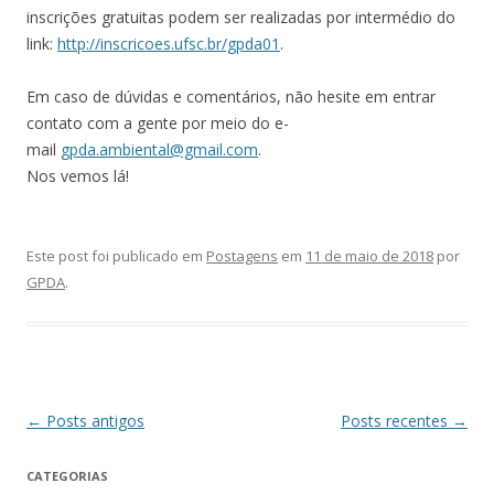
inscrições gratuitas podem ser realizadas por intermédio do
link:
http://inscricoes.ufsc.br/gpda
01
.
Em caso de dúvidas e comentários, não hesite em entrar
contato com a gente por meio do e-
mail
gpda.ambiental@gmail.com
.
Nos vemos lá!
Este post foi publicado em
Postagens
em
11 de maio de 2018
por
GPDA
.
Navegação
←
Posts antigos
Posts recentes
→
de
CATEGORIAS
posts