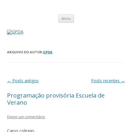
GPDA
Grupo de Pesquisa Direito Ambiental na Sociedade de Risco
Pular
Menu
para
o
conteúdo
ARQUIVO DO AUTOR:
GPDA
Navegação
←
Posts antigos
Posts recentes
→
de
Programação provisória Escuela de
posts
Verano
Deixe um comentário
Caros colegas,