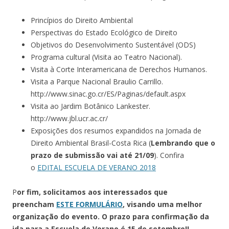
Princípios do Direito Ambiental
Perspectivas do Estado Ecológico de Direito
Objetivos do Desenvolvimento Sustentável (ODS)
Programa cultural (Visita ao Teatro Nacional).
Visita à Corte Interamericana de Derechos Humanos.
Visita a Parque Nacional Braulio Carrillo.
http://www.sinac.go.cr/ES/Paginas/default.aspx
Visita ao Jardim Botânico Lankester.
http://www.jbl.ucr.ac.cr/
Exposições dos resumos expandidos na Jornada de
Direito Ambiental Brasil-Costa Rica (
Lembrando que o
prazo de submissão vai até 21/09
). Confira
o
EDITAL ESCUELA DE VERANO 2018
P
or fim, solicitamos aos interessados que
preencham
ESTE FORMULÁRIO
, visando uma melhor
organização do evento. O prazo para confirmação da
ida para a Escuela de Verano é 15 de setembro!!