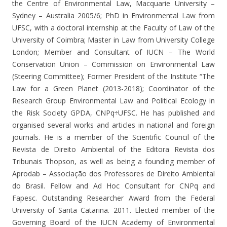
the Centre of Environmental Law, Macquarie University –
Sydney – Australia 2005/6; PhD in Environmental Law from
UFSC, with a doctoral internship at the Faculty of Law of the
University of Coimbra; Master in Law from University College
London; Member and Consultant of IUCN – The World
Conservation Union – Commission on Environmental Law
(Steering Committee); Former President of the Institute “The
Law for a Green Planet (2013-2018); Coordinator of the
Research Group Environmental Law and Political Ecology in
the Risk Society GPDA, CNPq÷UFSC. He has published and
organised several works and articles in national and foreign
journals. He is a member of the Scientific Council of the
Revista de Direito Ambiental of the Editora Revista dos
Tribunais Thopson, as well as being a founding member of
Aprodab – Associação dos Professores de Direito Ambiental
do Brasil. Fellow and Ad Hoc Consultant for CNPq and
Fapesc. Outstanding Researcher Award from the Federal
University of Santa Catarina. 2011. Elected member of the
Governing Board of the IUCN Academy of Environmental