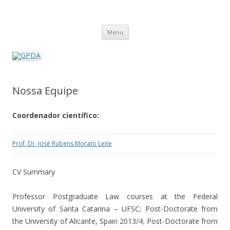
GPDA
Grupo de Pesquisa Direito Ambiental na Sociedade de Risco
Pular
Menu
para
o
conteúdo
Nossa Equipe
Coordenador científico:
Prof. Dr. José Rubens Morato Leite
CV Summary
Professor Postgraduate Law courses at the Federal
University of Santa Catarina – UFSC; Post-Doctorate from
the University of Alicante, Spain 2013/4; Post-Doctorate from