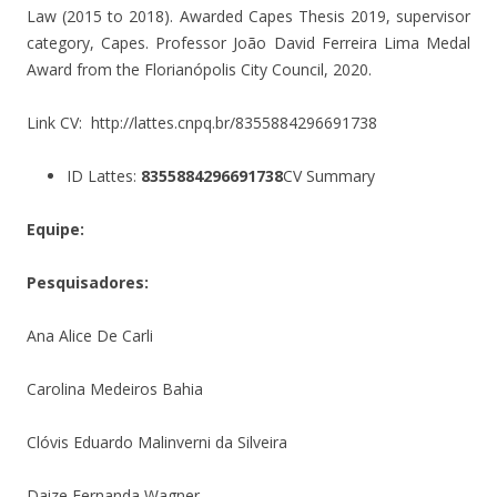
Law (2015 to 2018). Awarded Capes Thesis 2019, supervisor
category, Capes. Professor João David Ferreira Lima Medal
Award from the Florianópolis City Council, 2020.
Link CV: http://lattes.cnpq.br/8355884296691738
ID Lattes:
8355884296691738
CV Summary
Equipe:
Pesquisadores:
Ana Alice De Carli
Carolina Medeiros Bahia
Clóvis Eduardo Malinverni da Silveira
Daize Fernanda Wagner