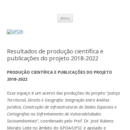
GPDA
Grupo de Pesquisa Direito Ambiental na Sociedade de Risco
Pular
Menu
para
o
conteúdo
Resultados de produção científica e
publicações do projeto 2018-2022
PRODUÇÃO CIENTÍFICA E PUBLICAÇÕES DO PROJETO
2018-2022
Esse espaço é um acervo das produções do projeto “
Justiça
Territorial, Direito e Geografia: Integração entre Análise
Jurídica, Construção de Infraestruturas de Dados Espaciais e
Cartografias no Enfrentamento de Vulnerabilidades
Socioambientais”,
coordenado pelo Prof. Dr. José Rubens
Morato Leite no âmbito do GPDA/UFSC e apoiado e