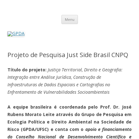
GPDA
Grupo de Pesquisa Direito Ambiental na Sociedade de Risco
Pular
Menu
para
o
conteúdo
Projeto de Pesquisa Just Side Brasil CNPQ
Título do projeto:
Justiça Territorial, Direito e Geografia:
Integração entre Análise Jurídica, Construção de
Infraestruturas de Dados Espaciais e Cartografias no
Enfrentamento de Vulnerabilidades Socioambientais
A equipe brasileira é coordenada pelo Prof. Dr. José
Rubens Morato Leite através do Grupo de Pesquisa em
Ecologia Política e Direito Ambiental na Sociedade de
Risco (GPDA/UFSC) e conta com o
apoio e financiamento
do Conselho Nacional de Desenvolvimento Científico e