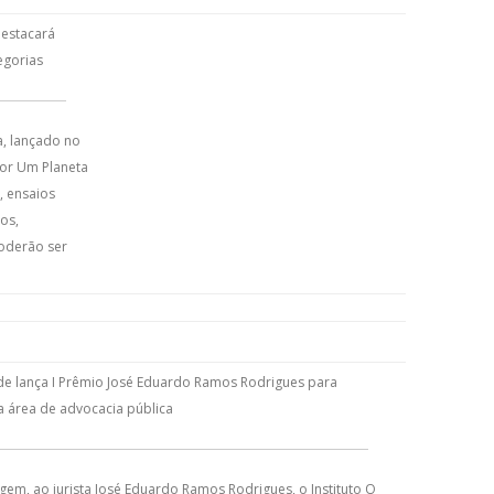
destacará
egorias
a, lançado no
 por Um Planeta
, ensaios
os,
poderão ser
de lança I Prêmio José Eduardo Ramos Rodrigues para
a área de advocacia pública
m, ao jurista José Eduardo Ramos Rodrigues, o Instituto O