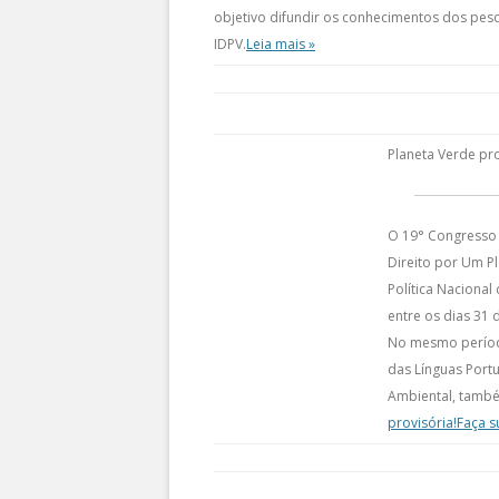
objetivo difundir os conhecimentos dos pes
IDPV.
Leia mais »
Planeta Verde pr
O 19° Congresso B
Direito por Um Pl
Política Nacional
entre os dias 31 
No mesmo períod
das Línguas Port
Ambiental, també
provisória!
Faça s