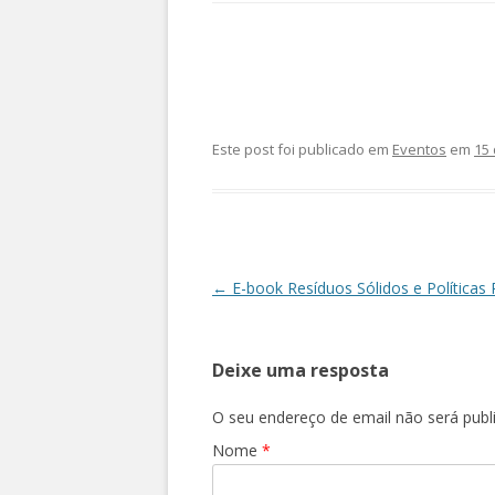
Este post foi publicado em
Eventos
em
15 
Navegação
←
E-book Resíduos Sólidos e Políticas 
de
posts
Deixe uma resposta
O seu endereço de email não será publ
Nome
*