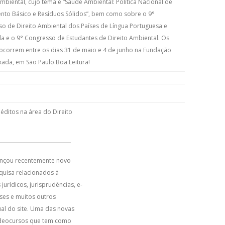
Ambiental, cujo tema é “Saúde Ambiental: Política Nacional de
to Básico e Resíduos Sólidos”, bem como sobre o 9°
o de Direito Ambiental dos Países de Língua Portuguesa e
a e o 9° Congresso de Estudantes de Direito Ambiental. Os
ocorrem entre os dias 31 de maio e 4 de junho na Fundação
kada, em São Paulo.Boa Leitura!
éditos na área do Direito
 lançou recentemente novo
squisa relacionados à
jurídicos, jurisprudências, e-
eses e muitos outros
al do site. Uma das novas
videocursos que tem como