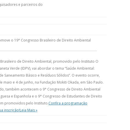
quisadores e parceiros do
omove o 19° Congresso Brasileiro de Direito Ambiental
rasileiro de Direito Ambiental, promovido pelo Instituto O
aneta Verde (IDPV), vai abordar o tema “Saúde Ambiental:
 de Saneamento Básico e Resíduos Sólidos”. O evento ocorre,
de maio e 4 de junho, na Fundação Mokiti Okada, em São Paulo.
o, também acontecem o 9° Congresso de Direito Ambiental
uguesa e Espanhola e o 9° Congresso de Estudantes de Direito
m promovidos pelo Instituto.
Confira a programação
ua inscrição!
Leia Mais »