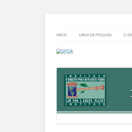
Grupo de Pesquisa Direito Ambiental na 
GPDA
INÍCIO
LINHA DE PESQUISA
O G
CR
CO
NO