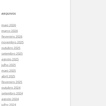
SOCIAIS COMPLEXOS E
CURSOS DE ATUALIZAÇÃO
INTEGRAÇÃO DE GEODADOS NO
ARQUIVOS
III CONGRESSO INTERNACIONAL –
DIREITO E NAS POLÍTICAS
COIMBRA 2021
maio 2026
março 2026
III CONGRESSO INTERNACIONAL –
fevereiro 2026
BRASIL (2021)
novembro 2025
outubro 2025
setembro 2025
agosto 2025
julho 2025
maio 2025
abril 2025
fevereiro 2025
outubro 2024
setembro 2024
agosto 2024
julho 2024