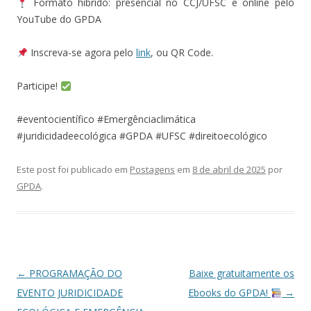
Formato híbrido: presencial no CCJ/UFSC e online pelo
YouTube do GPDA
Inscreva-se agora pelo
link
, ou QR Code.
Participe!
#eventocientífico #Emergênciaclimática
#juridicidadeecológica #GPDA #UFSC #direitoecológico
Este post foi publicado em
Postagens
em
8 de abril de 2025
por
GPDA
.
Navegação
←
PROGRAMAÇÃO DO
Baixe gratuitamente os
de
EVENTO JURIDICIDADE
Ebooks do GPDA!
→