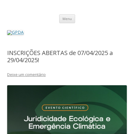
GPDA
Grupo de Pesquisa Direito Ambiental na Sociedade de Risco
Pular
Menu
para
o
conteúdo
INSCRIÇÕES ABERTAS de 07/04/2025 a
29/04/2025!
Deixe um comentário