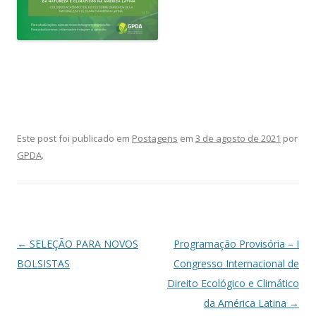
Este post foi publicado em
Postagens
em
3 de agosto de 2021
por
GPDA
.
Navegação
←
SELEÇÃO PARA NOVOS
Programação Provisória – I
de
BOLSISTAS
Congresso Internacional de
posts
Direito Ecológico e Climático
da América Latina
→