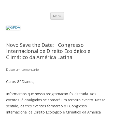
GPDA
Grupo de Pesquisa Direito Ambiental na Sociedade de Risco
Pular
Menu
para
o
conteúdo
Novo Save the Date: I Congresso
Internacional de Direito Ecológico e
Climático da América Latina
Deixe um comentário
Caros GPDianos,
Informamos que nossa programação foi alterada. Aos
eventos já divulgados se somará um terceiro evento. Nesse
sentido, os três eventos formarão o I Congresso
Internacional de Direito Ecológico e Climático da América