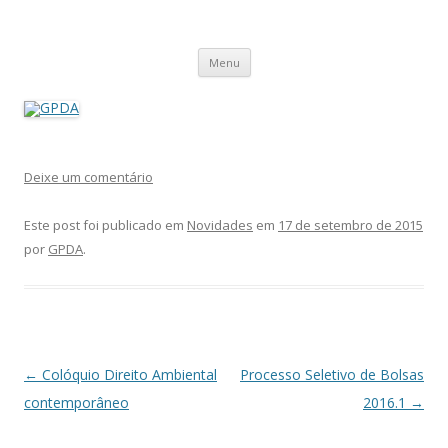
GPDA
Grupo de Pesquisa Direito Ambiental na Sociedade de Risco
Pular
Menu
para
o
conteúdo
Deixe um comentário
Este post foi publicado em
Novidades
em
17 de setembro de 2015
por
GPDA
.
Navegação
←
Colóquio Direito Ambiental
Processo Seletivo de Bolsas
de
contemporâneo
2016.1
→
posts