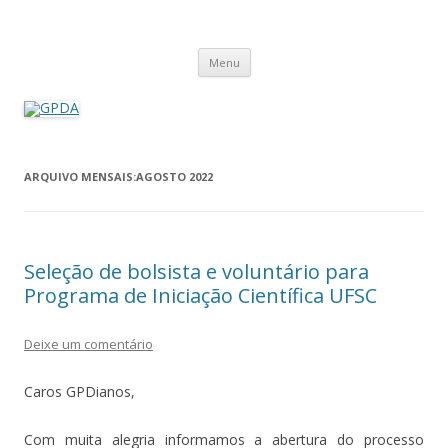
GPDA
Grupo de Pesquisa Direito Ambiental na Sociedade de Risco
Pular
Menu
para
o
conteúdo
ARQUIVO MENSAIS:
AGOSTO 2022
Seleção de bolsista e voluntário para
Programa de Iniciação Científica UFSC
Deixe um comentário
Caros GPDianos,
Com muita alegria informamos a abertura do processo