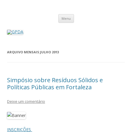
GPDA
Grupo de Pesquisa Direito Ambiental na Sociedade de Risco
Pular
Menu
para
o
conteúdo
ARQUIVO MENSAIS:
JULHO 2013
Simpósio sobre Resíduos Sólidos e
Políticas Públicas em Fortaleza
Deixe um comentário
INSCRIÇÕES