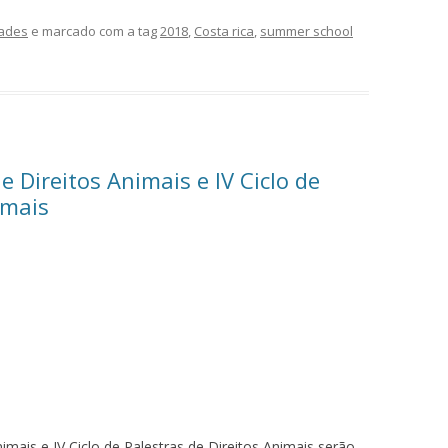
ades
e marcado com a tag
2018
,
Costa rica
,
summer school
e Direitos Animais e IV Ciclo de
imais
imais e IV Ciclo de Palestras de Direitos Animais serão