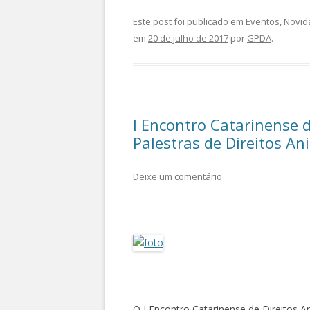
Este post foi publicado em
Eventos
,
Novid
em
20 de julho de 2017
por
GPDA
.
I Encontro Catarinense d
Palestras de Direitos An
Deixe um comentário
O I Encontro Catarinense de Direitos An