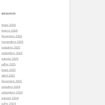
SOCIAIS COMPLEXOS E
CURSOS DE ATUALIZAÇÃO
INTEGRAÇÃO DE GEODADOS NO
ARQUIVOS
III CONGRESSO INTERNACIONAL –
DIREITO E NAS POLÍTICAS
COIMBRA 2021
maio 2026
março 2026
III CONGRESSO INTERNACIONAL –
fevereiro 2026
BRASIL (2021)
novembro 2025
outubro 2025
setembro 2025
agosto 2025
julho 2025
maio 2025
abril 2025
fevereiro 2025
outubro 2024
setembro 2024
agosto 2024
julho 2024