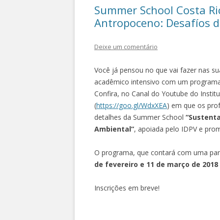
Summer School Costa Ric
Antropoceno: Desafíos d
Deixe um comentário
Você já pensou no que vai fazer nas su
acadêmico intensivo com um programa 
Confira, no Canal do Youtube do Instit
(
https://goo.gl/WdxXEA
) em que os prof
detalhes da Summer Scho
ol
“Sustenta
Ambiental”
, apoiada pelo IDPV e pro
O programa, que contará com uma parte
de fevereiro e 11 de março de 2018
Inscrições em breve!